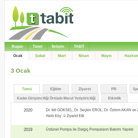
Bugün
Tünel
İletişim
TABİT
Ocak
Şubat
Mart
Nisan
Mayıs
Haziran
3 Ocak
Tümü
Eğitim
Ziyaret
PR
Sp
Kadın Girişimciliği Örtüaltı Marul Yetiştiriciliği
Etkinlik
2020
Dr. İdil GÖKSEL, Dr. Seçkin EROL, Dr. Özlem AKAN v
Akıllı Köy` ü Ziyaret Etti
2019
Üstünel Pompa ile Dalgıç Pompaların Bakımı Yapıldı