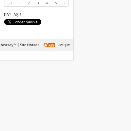
30
1
2
3
4
5
6
PAYLAŞ !
|
|
|
Anasayfa
Site Haritası
İletişim