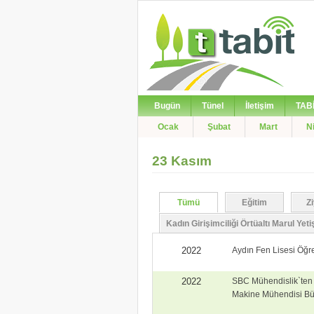
Bugün
Tünel
İletişim
TAB
Ocak
Şubat
Mart
N
23 Kasım
Tümü
Eğitim
Z
>
Kadın Girişimciliği Örtüaltı Marul Yetişt
2022
Aydın Fen Lisesi Öğren
2022
SBC Mühendislik`ten 
Makine Mühendisi Bülen