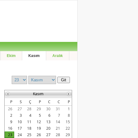
Ekim
Kasım
Aralık
Kasım
P
S
Ç
P
C
C
P
26
27
28
29
30
31
1
2
3
4
5
6
7
8
9
10
11
12
13
14
15
16
17
18
19
20
21
22
23
24
25
26
27
28
29