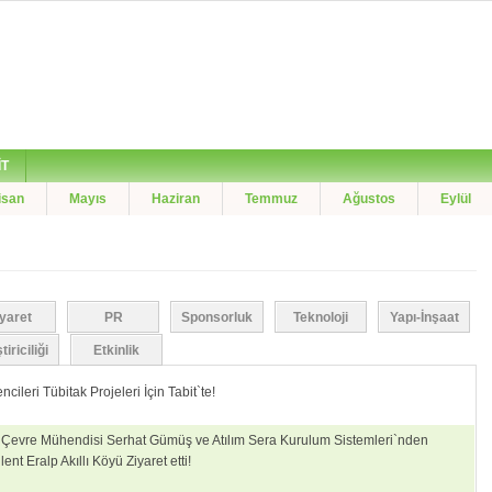
İT
isan
Mayıs
Haziran
Temmuz
Ağustos
Eylül
iyaret
PR
Sponsorluk
Teknoloji
Yapı-İnşaat
iriciliği
Etkinlik
cileri Tübitak Projeleri İçin Tabit`te!
Çevre Mühendisi Serhat Gümüş ve Atılım Sera Kurulum Sistemleri`nden
t Eralp Akıllı Köyü Ziyaret etti!