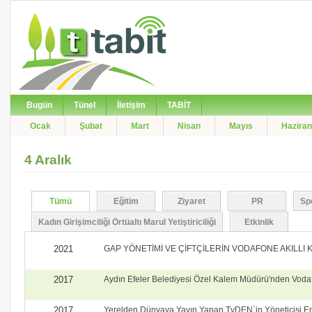
Bugün
Tünel
İletişim
TABİT
Ocak
Şubat
Mart
Nisan
Mayıs
Haziran
4 Aralık
Tümü
Eğitim
Ziyaret
PR
Sp
Kadın Girişimciliği Örtüaltı Marul Yetiştiriciliği
Etkinlik
2021
GAP YÖNETİMİ VE ÇİFTÇİLERİN VODAFONE AKILLI K
2017
Aydın Efeler Belediyesi Özel Kalem Müdürü'nden Vodafo
2017
Yerelden Dünyaya Yayın Yapan TvDEN`in Yöneticisi Emin