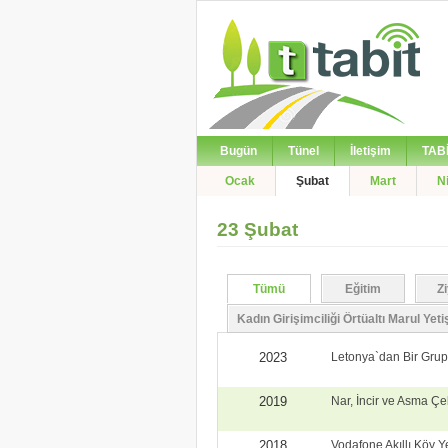
Bugün
Tünel
İletişim
TAB
Ocak
Şubat
Mart
N
23 Şubat
Tümü
Eğitim
Z
>
Kadın Girişimciliği Örtüaltı Marul Yetişt
2023
Letonya`dan Bir Grup Ö
2019
Nar, İncir ve Asma Çe
2018
Vodafone Akıllı Köy Y