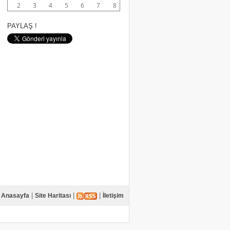
2
3
4
5
6
7
8
PAYLAŞ !
|
|
|
Anasayfa
Site Haritası
İletişim