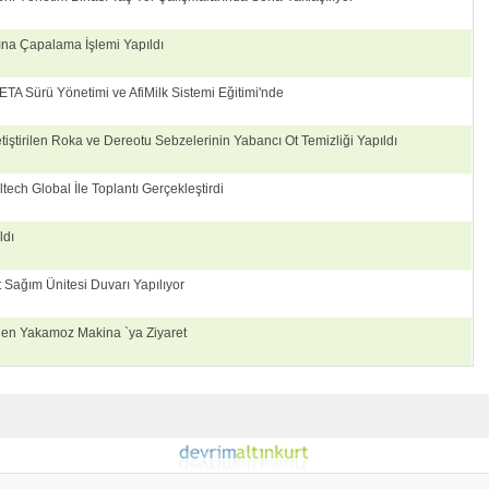
ına Çapalama İşlemi Yapıldı
TETA Sürü Yönetimi ve AfiMilk Sistemi Eğitimi'nde
iştirilen Roka ve Dereotu Sebzelerinin Yabancı Ot Temizliği Yapıldı
ltech Global İle Toplantı Gerçekleştirdi
ldı
 Sağım Ünitesi Duvarı Yapılıyor
 den Yakamoz Makina `ya Ziyaret