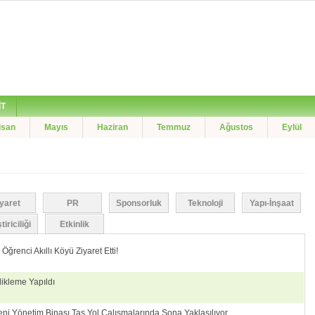
İT
isan
Mayıs
Haziran
Temmuz
Ağustos
Eylül
iyaret
PR
Sponsorluk
Teknoloji
Yapı-İnşaat
iriciliği
Etkinlik
ğrenci Akıllı Köyü Ziyaret Etti!
likleme Yapıldı
eni Yönetim Binası Taş Yol Çalışmalarında Sona Yaklaşılıyor