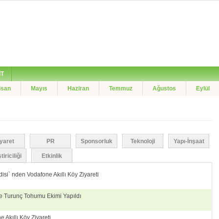
İT
isan
Mayıs
Haziran
Temmuz
Ağustos
Eylül
iyaret
PR
Sponsorluk
Teknoloji
Yapı-İnşaat
iriciliği
Etkinlik
si` nden Vodafone Akıllı Köy Ziyareti
de Turunç Tohumu Ekimi Yapıldı
Akıllı Köy Ziyareti