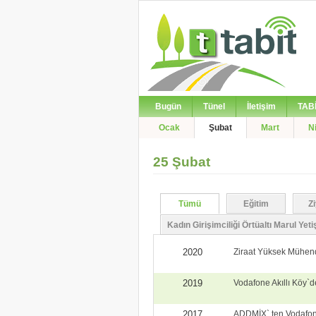
Bugün
Tünel
İletişim
TAB
Ocak
Şubat
Mart
N
25 Şubat
Tümü
Eğitim
Z
>
Kadın Girişimciliği Örtüaltı Marul Yetişt
2020
Ziraat Yüksek Mühendi
2019
Vodafone Akıllı Köy`
2017
ADDMİX` ten Vodafone 