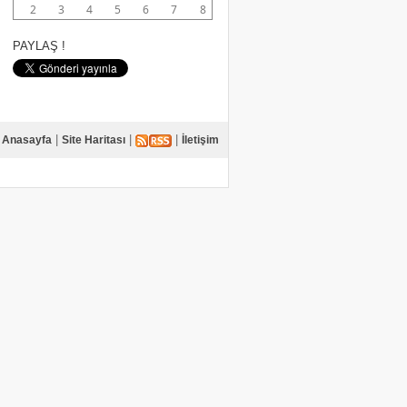
2
3
4
5
6
7
8
PAYLAŞ !
|
|
|
Anasayfa
Site Haritası
İletişim