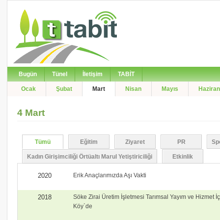
Bugün
Tünel
İletişim
TABİT
Ocak
Şubat
Mart
Nisan
Mayıs
Haziran
4 Mart
Tümü
Eğitim
Ziyaret
PR
Sp
Kadın Girişimciliği Örtüaltı Marul Yetiştiriciliği
Etkinlik
2020
Erik Anaçlarımızda Aşı Vakti
2018
Söke Zirai Üretim İşletmesi Tarımsal Yayım ve Hizmet İ
Köy`de